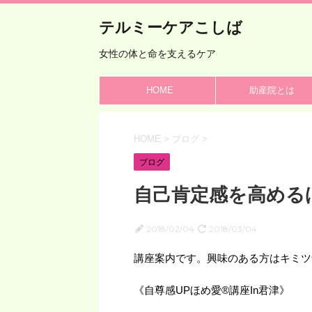
テルミーケアこしば
女性の体と命を支えるケア
HOME
助産院とは
HOME
>
ブログ
>
ブログ
自己肯定感を高める
2018/02/04
2018/03/04
講座案内です。興味のある方はキミツ
《自尊感UPほめ愛®︎講座In君津》