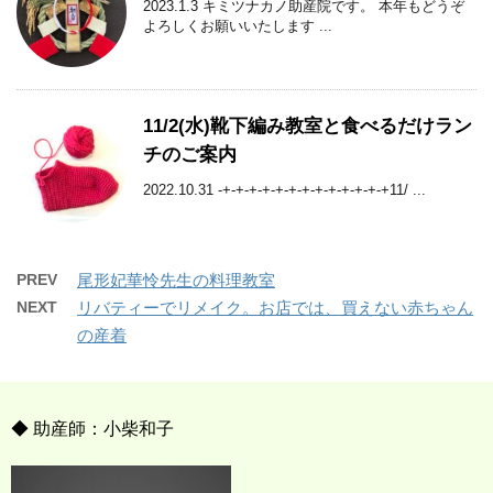
2023.1.3 キミツナカノ助産院です。 本年もどうぞ
よろしくお願いいたします ...
11/2(水)靴下編み教室と食べるだけラン
チのご案内
2022.10.31 -+-+-+-+-+-+-+-+-+-+-+-+-+11/ ...
PREV
尾形妃華怜先生の料理教室
NEXT
リバティーでリメイク。お店では、買えない赤ちゃん
の産着
◆ 助産師：小柴和子